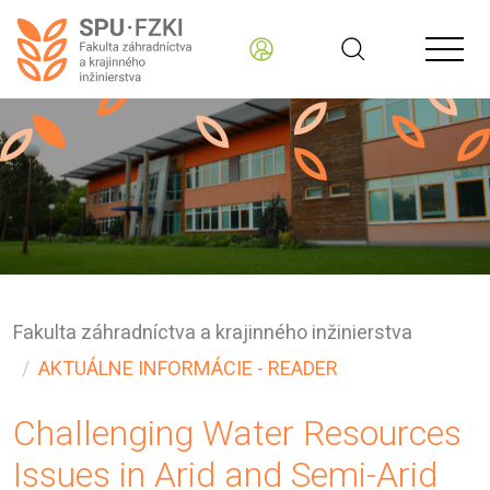
Fakulta záhradníctva a krajinného inžinierstva
AKTUÁLNE INFORMÁCIE - READER
Challenging Water Resources
Issues in Arid and Semi-Arid