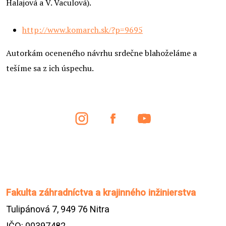
Halajová a V. Vaculová).
http://www.komarch.sk/?p=9695
Autorkám oceneného návrhu srdečne blahoželáme a
tešíme sa z ich úspechu.
Fakulta záhradníctva a krajinného inžinierstva
Tulipánová 7, 949 76 Nitra
IČO: 00397482