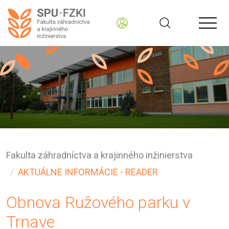
Fakulta záhradníctva a krajinného inžinierstva
AKTUÁLNE INFORMÁCIE - READER
Obnova Ružového parku v
Trnave