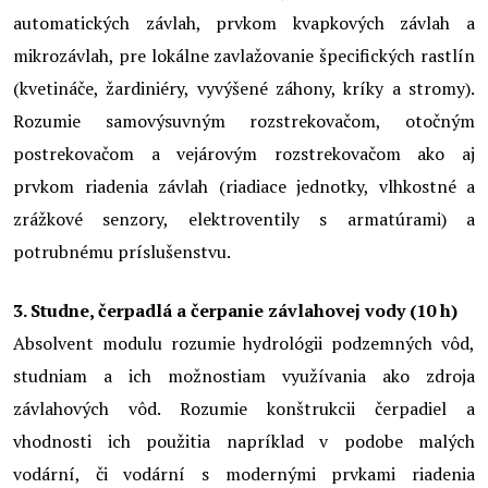
automatických závlah, prvkom kvapkových závlah a
mikrozávlah, pre lokálne zavlažovanie špecifických rastlín
(kvetináče, žardiniéry, vyvýšené záhony, kríky a stromy).
Rozumie samovýsuvným rozstrekovačom, otočným
postrekovačom a vejárovým rozstrekovačom ako aj
prvkom riadenia závlah (riadiace jednotky, vlhkostné a
zrážkové senzory, elektroventily s armatúrami) a
potrubnému príslušenstvu.
3. Studne, čerpadlá a čerpanie závlahovej vody (10 h)
Absolvent modulu rozumie hydrológii podzemných vôd,
studniam a ich možnostiam využívania ako zdroja
závlahových vôd. Rozumie konštrukcii čerpadiel a
vhodnosti ich použitia napríklad v podobe malých
vodární, či vodární s modernými prvkami riadenia