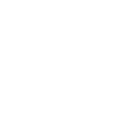
- Navrhovanie, realizácia a prevádzkovanie závlah patrí do
rúk odborníkov.
- Odbornosť pri navrhovaní a realizácii nie je len
perfektná práca s náradím a kreslenie návrhov závlahy, ale
aj príslušné vzdelanie.
- Moderné prvky riadenia ušetria až 50 % závlahovej vody.
- Zle navrhnutá a vybudovaná závlaha neplní svoje funkcie
a veľmi nákladne sa rekonštruuje.
- Vývoj technológií sa prenáša aj do závlah, každoročne
uvádzané novinky výrazne zefektívňujú navrhovanie
a prevádzku automatických závlahových systémov.
Naučíme Vás a Vašich kolegov
- Akým zákonitostiam podlieha dopravovanie vody