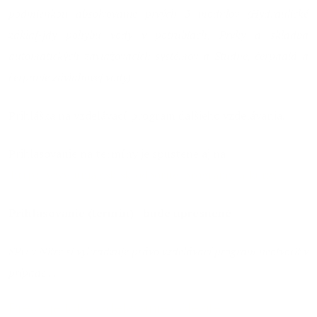
podmienkou absolvovanie prvých 3 modulov (Hydraulické
zákla[-]dy pohybu vody v potrubiach, Prvky a skladba
automatických zavlažovacích systémov a Studne, čerpadlá a
čerpanie závlahovej vody).
Prihláška na vzdelávací program ďalšieho vzdelávania.
Prihlasovanie na termíny je spustené aj na
http://www.uniag.sk/sk/odborne-programy-a-kurzy/
Prihlasovanie (termín) - bude upresnené
SPU v Nitre si vyhradzuje právo vzdelávací program neotvoriť v
prípade ...
Prečo je toto vzdelávanie dôležité