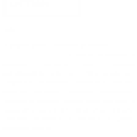
Autor:
Ing. Kristína Candráková, PhD.
je program ďalšieho vzdelávania garantovaný
prof. Ing.
Viliamom Bárekom, CSc.
z Fakulty záhradníctva a
krajinného inžinierstva, ktorý Slovenská
poľnohospodárska univerzita v Nitre ponúka pre
projektantov automatických zavlažovacích systémov,
krajinných architektov, realizátorov automatických
zavlažovacích systémov, správcov zelene (súkromný a
verejný sektor) a pracovníkov z oblasti ochrany životného
prostredia. Vzdelávanie je zostavené do piatich
tematických modulov.