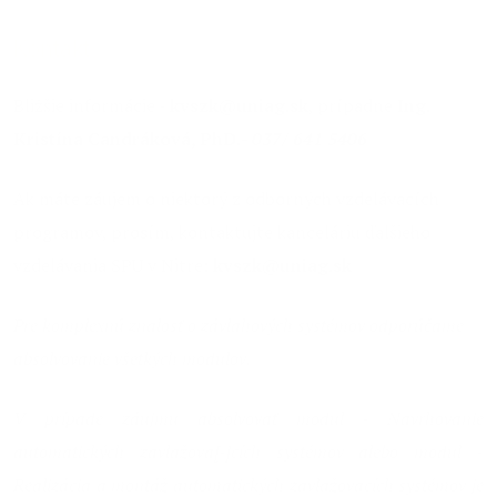
Kontakt
Bližšie informácie -
kvszk@uniag.sk
, prípadne
Ing.
Kristína Candráková, PhD.
- 037/ 641 5406
Ak máte záujem o niektorý z odborných vzdelávacích
programov, prosím, kontaktujte kanceláriu ďalšieho
vzdelávania SPU v Nitre:
kvszk@uniag.sk
Pre komplexnú znalosť o závlahových systémov odporúčame
absolvovanie všetkých modulov.
V prípade záujmu absolvovať modul - Navrhovanie
automatických zavlažova[-]cích systémov alebo modul -
Realizácia a montáž automatických zavlažovacích systémov je