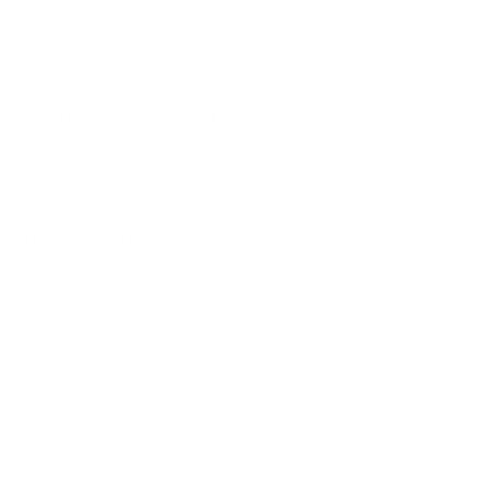
zavlažovacích systémov alebo Studne, čerpadlá a čerpanie
závlahovej vody).
Poplatok jeden modul je
130 EUR
.
Absolventi získajú súhrnné aktuálne poznatky a
osvedčenie o absolvovaní akreditovaného vzdelávacieho
programu (príloha vyhlášky č. 97/2010 Z. z.), ktoré sa
vydáva po absolvovaní vzdelávacích programov ďalšieho
vzdelávania, ktoré boli akreditované podľa zákona č.
568/2009 Z. z. o celoživotnom vzdelávaní. Kvalifikácia je
evidovaná.
Termíny jednotlivých kurzov
- budú upresnené