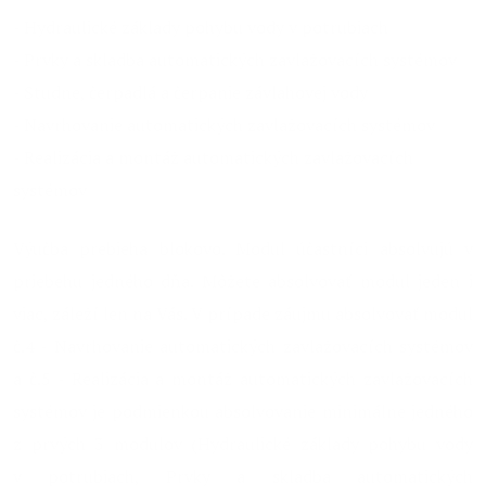
- Hydraulické základy pohybu vody v potrubiach
- Prvky a skladba automatických zavlažovacích systémov
- Studne, čerpadlá a čerpanie závlahovej vody
- Navrhovanie automatických zavlažovacích systémov
- Realizácia a montáž automatických zavlažovacích
systémov
Výučba prebieha blokovo. Modul účastníci absolvujú v
priebehu jedného dňa. Môžete absolvovať modul jeden i
viac, záleží len na Vás. V prípade záujmu absolvovať modul
č.4 - Navrhovanie automatických zavlažovacích systémov
a č.5 - Realizácia a montáž automatických zavlažovacích
systémov je podmienkou absolvovanie minimálne jedného
z prvých 3 modulov (Hydraulické základy pohybu vody
v potrubiach, Prvky a skladba automatických