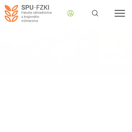
Fakulta záhradníctva a krajinného inžinierstva
Štúdium
Akreditované vzdelávacie programy ďalšieho
vzdelávania
NAVRHOVANIE AUTOMATICKÝCH