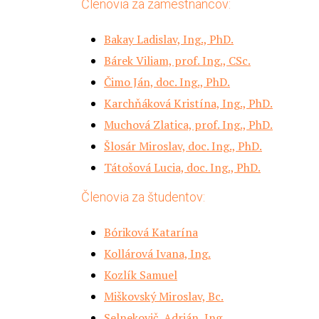
Členovia za zamestnancov:
Bakay Ladislav, Ing., PhD.
Bárek Viliam, prof. Ing., CSc.
Čimo Ján, doc. Ing., PhD.
Karchňáková Kristína, Ing., PhD.
Muchová Zlatica, prof. Ing., PhD.
Šlosár Miroslav, doc. Ing., PhD.
Tátošová Lucia, doc. Ing., PhD.
Členovia za študentov:
Bóriková Katarína
Kollárová Ivana, Ing.
Kozlík Samuel
Miškovský Miroslav, Bc.
Selnekovič, Adrián, Ing.