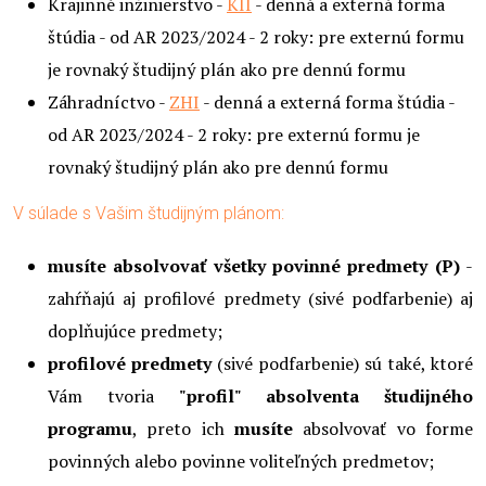
Krajinné inžinierstvo -
KII
- denná a externá forma
štúdia - od AR 2023/2024 - 2 roky: pre externú formu
je rovnaký študijný plán ako pre dennú formu
Záhradníctvo -
ZHI
- denná a externá forma štúdia -
od AR 2023/2024 - 2 roky: pre externú formu je
rovnaký študijný plán ako pre dennú formu
V súlade s Vašim študijným plánom:
musíte absolvovať všetky povinné predmety (P)
-
zahŕňajú aj profilové predmety (sivé podfarbenie) aj
doplňujúce predmety;
profilové predmety
(sivé podfarbenie) sú také, ktoré
Vám tvoria
"profil" absolventa študijného
programu
, preto ich
musíte
absolvovať vo forme
povinných alebo povinne voliteľných predmetov;