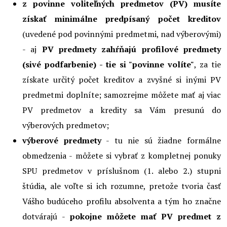
z povinne voliteľných predmetov (PV) musíte
získať minimálne predpísaný počet kreditov
(uvedené pod povinnými predmetmi, nad výberovými)
- aj
PV predmety zahŕňajú profilové predmety
(sivé podfarbenie) - tie si "povinne volíte"
, za tie
získate určitý počet kreditov a zvyšné si inými PV
predmetmi doplníte; samozrejme môžete mať aj viac
PV predmetov a kredity sa Vám presunú do
výberových predmetov;
výberové predmety
- tu nie sú žiadne formálne
obmedzenia - môžete si vybrať z kompletnej ponuky
SPU predmetov v príslušnom (1. alebo 2.) stupni
štúdia, ale voľte si ich rozumne, pretože tvoria časť
Vášho budúceho profilu absolventa a tým ho značne
dotvárajú -
pokojne môžete mať PV predmet z