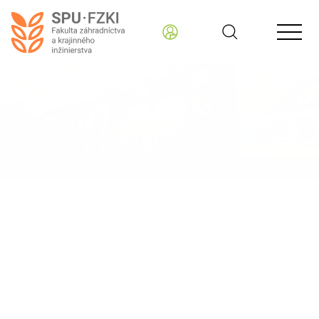
Fakulta záhradníctva a krajinného inžinierstva
Štúdium
Výučba
UPRAVENÉ ŠTUDIJNÉ PLÁNY PRE ŠTUDENTOV S
NÁSTUPOM OD AR 2026/2027