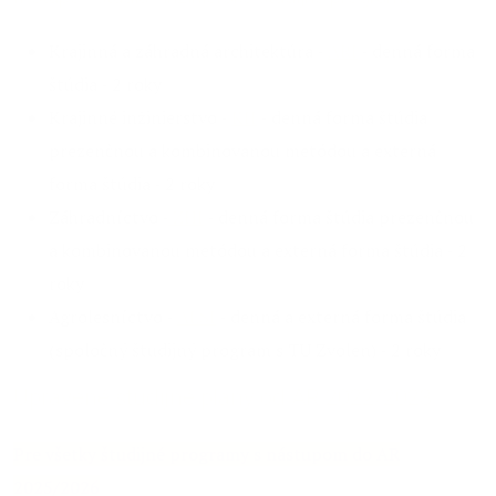
Krajinná a záhradná architektúra -
ARI
- denná forma
štúdia - 2 roky
Krajinné inžinierstvo -
KII
- denná forma štúdia
prezenčnou a kombinovanou metódou a externá
forma štúdia - 2 roky
Záhradníctvo -
ZHI
- denná forma štúdia prezenčnou
a kombinovanou metódou a externá forma štúdia - 2
roky
Agrolesníctvo -
ALSI
- denná a externá forma štúdia
(spoločný študijný program s TU Zvolen) - 2 roky
Upravené študijné plány od AR 2022/2023
Pre všetky študijné programy s nástupom do AR
2025/2026