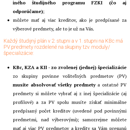
iného študijného programu FZKI (čo aj
odporúčame)
;
môžete mať aj viac kreditov, ako je predpísané za
výberové predmety, ale to je už na Vás.
Každý študijný plán v 2. stupni a v 1. stupni na KBc má
PV predmety rozdelené na skupiny tzv. moduly/
špecializácie:
KBc, KZA a KII - zo zvolenej (jednej) špecializácie
zo skupiny povinne voliteľných predmetov (PV)
musíte absolvovať všetky predmety
a ostatné PV
predmety si môžete vybrať aj z inej špecializácie (aj
profilové) a za PV spolu musíte získať minimálne
predpísaný počet kreditov (uvedené pod povinnými
predmetmi, nad výberovými); samozrejme môžete
mať aj viac PV predmetov a kredity sa Vám presunú