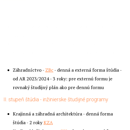
I. stupeň štúdia - bakalárske študijné programy
Krajinná a záhradná architektúra - denná forma
štúdia - 4 roky
ABc-14
Krajinné inžinierstvo -
KBc
- denná a externá forma
štúdia - od AR 2023/2024 - 3 roky: pre externú formu
je rovnaký študijný plán ako pre dennú formu
Záhradníctvo -
ZBc
- denná a externá forma štúdia -
od AR 2023/2024 - 3 roky: pre externú formu je
rovnaký študijný plán ako pre dennú formu
II. stupeň štúdia - inžinierske študijné programy
Krajinná a záhradná architektúra - denná forma
štúdia - 2 roky
KZA