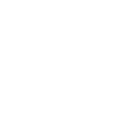
Upravené študijné plány pre
študentov s nástupom od AR
2026/2027
I. stupeň štúdia - bakalárske študijné programy
Krajinná a záhradná architektúra -
ABc-14
- denná
forma štúdia - 4 roky
Krajinné inžinierstvo -
KBc
- denná forma štúdia
prezenčnou a kombinovanou metódou a externá
forma štúdia - 3 roky
Záhradníctvo -
ZBc
- denná forma štúdia prezenčnou
a kombinovanou metódou a externá forma štúdia - 3
roky
II. stupeň štúdia - inžinierske študijné programy