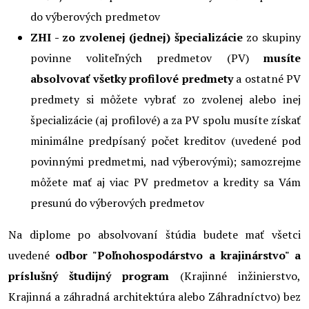
do výberových predmetov
ZHI - zo zvolenej (jednej) špecializácie
zo skupiny
povinne voliteľných predmetov (PV)
musíte
absolvovať všetky profilové predmety
a ostatné PV
predmety si môžete vybrať zo zvolenej alebo inej
špecializácie (aj profilové) a za PV spolu musíte získať
minimálne predpísaný počet kreditov (uvedené pod
povinnými predmetmi, nad výberovými); samozrejme
môžete mať aj viac PV predmetov a kredity sa Vám
presunú do výberových predmetov
Na diplome po absolvovaní štúdia budete mať všetci
uvedené
odbor "Poľnohospodárstvo a krajinárstvo" a
príslušný študijný program
(Krajinné inžinierstvo,
Krajinná a záhradná architektúra alebo Záhradníctvo) bez