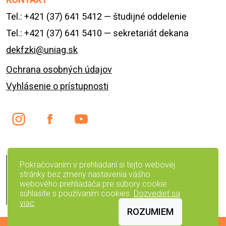
Tel.: +421 (37) 641 5412 — študijné oddelenie
Tel.: +421 (37) 641 5410 — sekretariát dekana
dekfzki@uniag.sk
Ochrana osobných údajov
Vyhlásenie o prístupnosti
English version
Pokračovaním v prehliadaní si tejto webovej
stránky bez zmeny nastavenia vášho
Preskočiť navigáciu
webového prehliadača pre súbory cookie
súhlasíte s používaním cookies.
Dozvedieť sa
Čiernobiela verzia
viac
ROZUMIEM