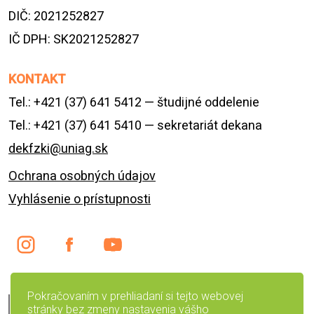
DIČ: 2021252827
IČ DPH: SK2021252827
KONTAKT
Tel.: +421 (37) 641 5412 — študijné oddelenie
Tel.: +421 (37) 641 5410 — sekretariát dekana
dekfzki@uniag.sk
Ochrana osobných údajov
Vyhlásenie o prístupnosti
Pokračovaním v prehliadaní si tejto webovej
English version
stránky bez zmeny nastavenia vášho