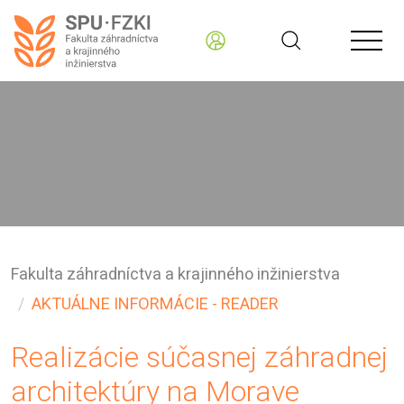
Fakulta záhradníctva a krajinného inžinierstva
AKTUÁLNE INFORMÁCIE - READER
Realizácie súčasnej záhradnej
architektúry na Morave