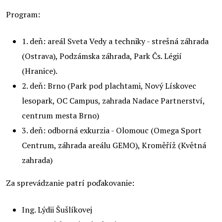
Program:
1. deň: areál Sveta Vedy a techniky - strešná záhrada
(Ostrava), Podzámska záhrada, Park Čs. Légií
(Hranice).
2. deň: Brno (Park pod plachtami, Nový Lískovec
lesopark, OC Campus, zahrada Nadace Partnerství,
centrum mesta Brno)
3. deň: odborná exkurzia - Olomouc (Omega Sport
Centrum, záhrada areálu GEMO), Kromě
ř
íž (Květná
zahrada)
Za sprevádzanie patrí poďakovanie:
Ing. Lýdii Šušlíkovej