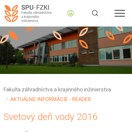
Fakulta záhradníctva a krajinného inžinierstva
AKTUÁLNE INFORMÁCIE - READER
Svetový deň vody 2016