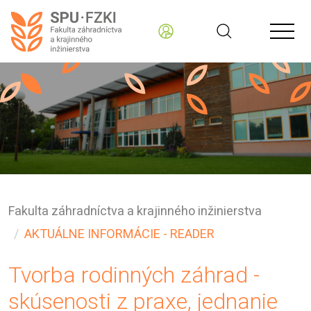
Fakulta záhradníctva a krajinného inžinierstva
AKTUÁLNE INFORMÁCIE - READER
Tvorba rodinných záhrad -
skúsenosti z praxe, jednanie