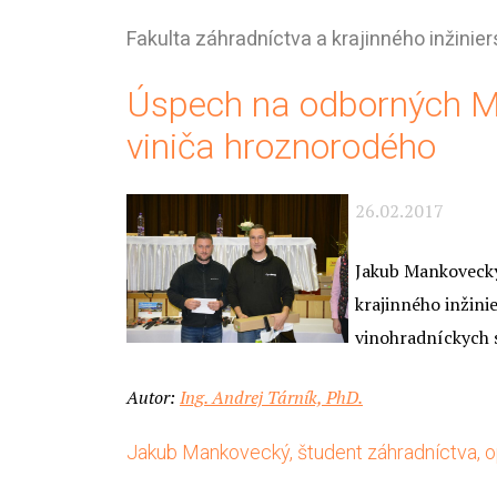
Fakulta záhradníctva a krajinného inžinier
Úspech na odborných Ma
viniča hroznorodého
26.02.2017
Jakub Mankovecký
krajinného inžini
vinohradníckych 
Autor:
Ing. Andrej Tárník, PhD.
Jakub Mankovecký, študent záhradníctva, 