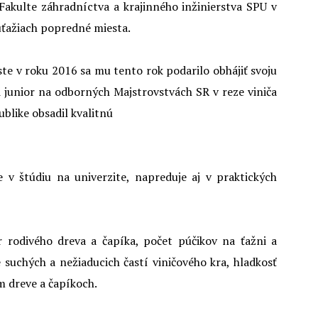
akulte záhradníctva a krajinného inžinierstva SPU v
úťažiach popredné miesta.
e v roku 2016 sa mu tento rok podarilo obhájiť svoju
i junior na odborných Majstrovstvách SR v reze viniča
blike obsadil kvalitnú
 v štúdiu na univerzite, napreduje aj v praktických
r rodivého dreva a čapíka, počet púčikov na ťažni a
e suchých a nežiaducich častí viničového kra, hladkosť
m dreve a čapíkoch.