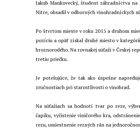
Jakub Mankovecký, študent záhradníctva na F
Nitre, obsadil v odborných vinohradníckych s
Po štvrtom mieste v roku 2015 a druhom miest
pozíciu a opäť získal druhé miesto v kategóri
hroznorodého. Na rovnakej súťaži v Českej repu
tretiu priečku.
Je potešujúce, že tak ako úspešne napreduje
zručnostiach pri starostlivosti o vinohrad.
Na súťažiach sa hodnotí tvar po reze, výbe
čapíku, vyčistenie viničového kra, odstráneni
rezu, umiestnenie rezných rán na jednoročno