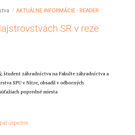
stva
AKTUÁLNE INFORMÁCIE - READER
jstrovstvách SR v reze
, študent záhradníctva na Fakulte záhradníctva a
erstva SPU v Nitre, obsadil v odborných
súťažiach popredné miesta
opäť úspešne