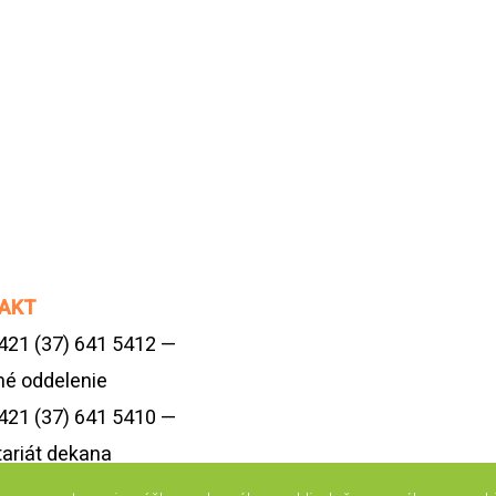
AKT
+421 (37) 641 5412 —
né oddelenie
+421 (37) 641 5410 —
tariát dekana
ki@uniag.sk