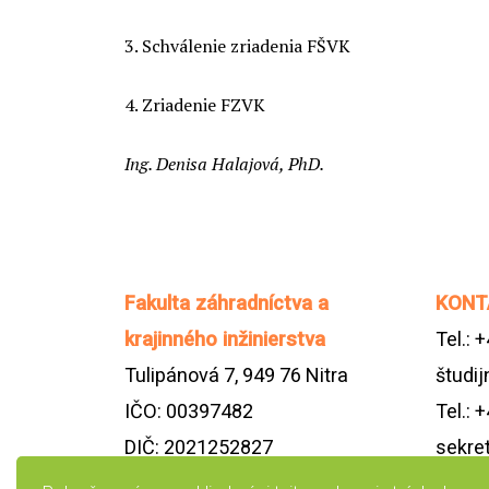
3. Schválenie zriadenia FŠVK
4. Zriadenie FZVK
Ing. Denisa Halajová, PhD.
Fakulta záhradníctva a
KONT
krajinného inžinierstva
Tel.: 
Tulipánová 7, 949 76 Nitra
študij
IČO: 00397482
Tel.: 
DIČ: 2021252827
sekre
IČ DPH: SK2021252827
dekfz