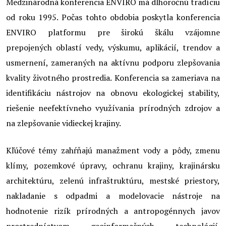
Medzinárodná konferencia ENVIRO má dlhoročnú tradíciu
od roku 1995. Počas tohto obdobia poskytla konferencia
ENVIRO platformu pre širokú škálu vzájomne
prepojených oblastí vedy, výskumu, aplikácií, trendov a
usmernení, zameraných na aktívnu podporu zlepšovania
kvality životného prostredia. Konferencia sa zameriava na
identifikáciu nástrojov na obnovu ekologickej stability,
riešenie neefektívneho využívania prírodných zdrojov a
na zlepšovanie vidieckej krajiny.
Kľúčové témy zahŕňajú manažment vody a pôdy, zmenu
klímy, pozemkové úpravy, ochranu krajiny, krajinársku
architektúru, zelenú infraštruktúru, mestské priestory,
nakladanie s odpadmi a modelovacie nástroje na
hodnotenie rizík prírodných a antropogénnych javov