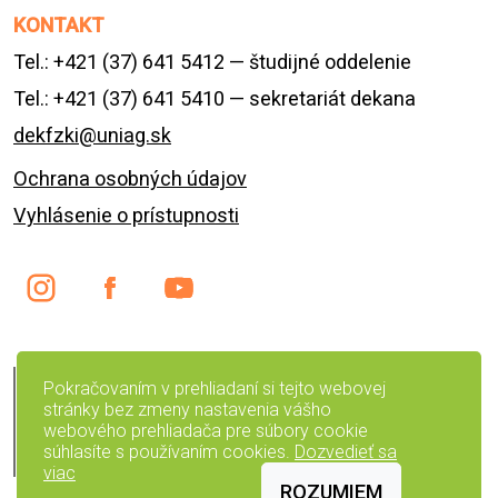
KONTAKT
Tel.: +421 (37) 641 5412 — študijné oddelenie
Tel.: +421 (37) 641 5410 — sekretariát dekana
dekfzki@uniag.sk
Ochrana osobných údajov
Vyhlásenie o prístupnosti
English version
Pokračovaním v prehliadaní si tejto webovej
stránky bez zmeny nastavenia vášho
Preskočiť navigáciu
webového prehliadača pre súbory cookie
súhlasíte s používaním cookies.
Dozvedieť sa
Čiernobiela verzia
viac
ROZUMIEM