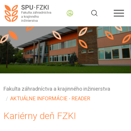
Fakulta záhradníctva a krajinného inžinierstva
AKTUÁLNE INFORMÁCIE - READER
Kariérny deň FZKI