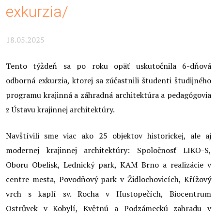
exkurzia/
18.05.2025
Tento týždeň sa po roku opäť uskutočnila 6-dňová
odborná exkurzia, ktorej sa zúčastnili študenti študijného
programu krajinná a záhradná architektúra a pedagógovia
z Ústavu krajinnej architektúry.
Navštívili sme viac ako 25 objektov historickej, ale aj
modernej krajinnej architektúry: Spoločnosť LIKO-S,
Oboru Obelisk, Lednický park, KAM Brno a realizácie v
centre mesta, Povodňový park v Židlochovicích, Křížový
vrch s kaplí sv. Rocha v Hustopečích, Biocentrum
Ostrůvek v Kobylí, Květnú a Podzámeckú zahradu v