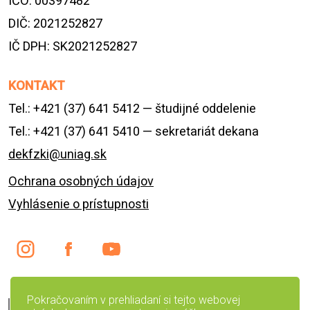
IČO: 00397482
DIČ: 2021252827
IČ DPH: SK2021252827
KONTAKT
Tel.: +421 (37) 641 5412 — študijné oddelenie
Tel.: +421 (37) 641 5410 — sekretariát dekana
dekfzki@uniag.sk
Ochrana osobných údajov
Vyhlásenie o prístupnosti
Pokračovaním v prehliadaní si tejto webovej
English version