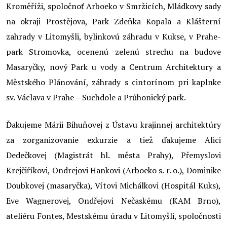
Kroměříži, spoločnoť Arboeko v Smržicích, Mládkovy sady
na okraji Prostějova, Park Zdeňka Kopala a Klášterní
zahrady v Litomyšli, bylinkovú záhradu v Kukse, v Prahe-
park Stromovka, ocenenú zelenú strechu na budove
Masaryčky, nový Park u vody a Centrum Architektury a
Městského Plánování, záhrady s cintorínom pri kaplnke
sv. Václava v Prahe – Suchdole a Průhonický park.
Ďakujeme Márii Bihuňovej z Ústavu krajinnej architektúry
za zorganizovanie exkurzie a tiež ďakujeme Alici
Dedečkovej (Magistrát hl. města Prahy), Přemyslovi
Krejčiříkovi, Ondrejovi Hankovi (Arboeko s. r. o.), Dominike
Doubkovej (masaryčka), Vítovi Michálkovi (Hospitál Kuks),
Eve Wagnerovej, Ondřejovi Nečaskému (KAM Brno),
ateliéru Fontes, Mestskému úradu v Litomyšli, spoločnosti