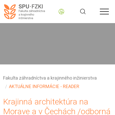
Fakulta záhradníctva a krajinného inžinierstva
AKTUÁLNE INFORMÁCIE - READER
Krajinná architektúra na
Morave a v Čechách /odborná