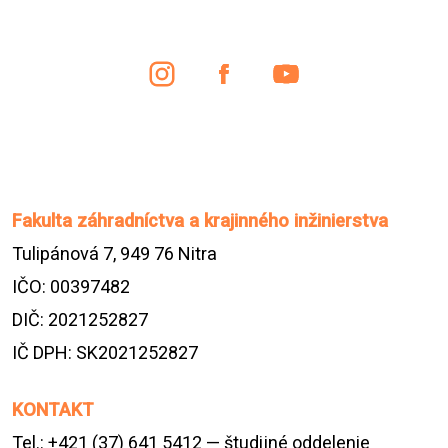
Fakulta záhradníctva a krajinného inžinierstva
Tulipánová 7, 949 76 Nitra
IČO: 00397482
DIČ: 2021252827
IČ DPH: SK2021252827
KONTAKT
Tel.: +421 (37) 641 5412 — študijné oddelenie