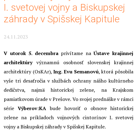
I. svetovej vojny a Biskupskej
záhrady v Spišskej Kapitule
24.11.2023
V utorok 5. decembra
privítame na
Ústave krajinnej
architektúry
významnú osobnosť slovenskej krajinnej
architektúry (OsKAr),
Ing. Evu Semanovú
, ktorá pôsobila
vyše tri desaťročia v službách ochrany nášho kultúrneho
dedičstva, najmä historickej zelene, na Krajskom
pamiatkovom úrade v Prešove. Vo svojej prednáške v rámci
série
Výberov:KA
bude hovoriť o obnove historickej
zelene na príkladoch vojnových cintorínov I. svetovej
vojny a Biskupskej záhrady v Spišskej Kapitule.