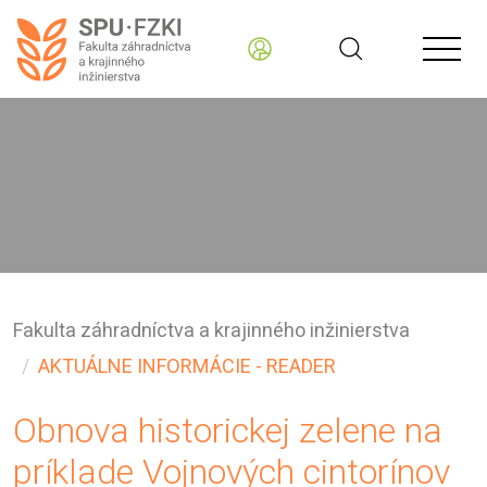
Fakulta záhradníctva a krajinného inžinierstva
AKTUÁLNE INFORMÁCIE - READER
Obnova historickej zelene na
príklade Vojnových cintorínov