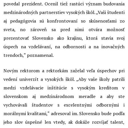
povedal prezident. Ocenil tiež rastúci význam budovania
medzinárodných partnerstiev vysokých škôl. „Vaši študenti
aj pedagógovia sú konfrontovaní so skúsenosťami zo
sveta, no zároveň sa pred nimi otvára možnosť
prezentovať Slovensko ako krajinu, ktorá stavia svoj
úspech na vzdelávaní, na odbornosti a na inovačných
trendoch,“ poznamenal.
Novým rektorom a rektorkám zaželal veľa úspechov pri
vedení univerzít a vysokých škôl. „Aby vaše školy patrili
medzi vzdelávacie inštitúcie s vysokým kreditom v
slovenskom aj medzinárodnom meradle a aby ste
vychovávali študentov s excelentnými odbornými i
morálnymi kvalitami,“ adresoval im. Slovensko bude podľa
jeho slov úspešné len vtedy, ak dokáže rozvíjať talent,