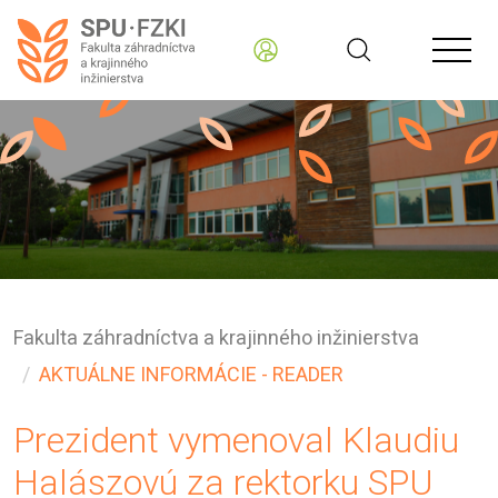
Fakulta záhradníctva a krajinného inžinierstva
AKTUÁLNE INFORMÁCIE - READER
Prezident vymenoval Klaudiu
Halászovú za rektorku SPU