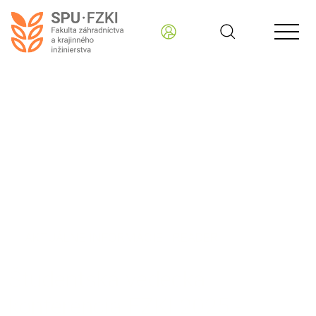
Fakulta záhradníctva a krajinného inžinierstva
AKTUÁLNE INFORMÁCIE - READER
Študentská vedecká
konferencia FZKI 2025 -