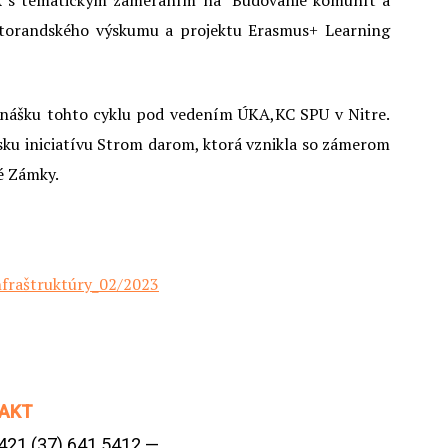
:KA s tematickým zameraním na "Budovanie komunít a
doktorandského výskumu a projektu Erasmus+ Learning
dnášku tohto cyklu pod vedením ÚKA,KC SPU v Nitre.
ku iniciatívu Strom darom, ktorá vznikla so zámerom
é Zámky.
AKT
+421 (37) 641 5412 —