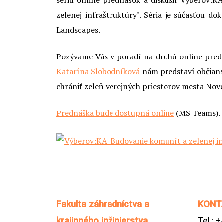
sériu online prednášok a diskusií Výberov
zelenej infraštruktúry". Séria je súčasťou 
Landscapes.
Pozývame Vás v poradí na druhú online pre
Katarína Slobodníková
nám predstaví občians
chrániť zeleň verejných priestorov mesta Nov
Prednáška bude dostupná online
(MS Teams).
Fakulta záhradníctva a
KONT
krajinného inžinierstva
Tel.: 