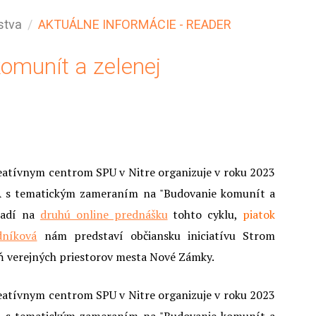
stva
AKTUÁLNE INFORMÁCIE - READER
omunít a zelenej
eatívnym centrom SPU v Nitre organizuje v roku 2023
:KA s tematickým zameraním na "Budovanie komunít a
oradí na
druhú online prednášku
tohto cyklu,
piatok
dníková
nám predstaví občiansku iniciatívu Strom
eň verejných priestorov mesta Nové Zámky.
eatívnym centrom SPU v Nitre organizuje v roku 2023