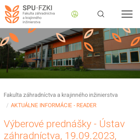
Fakulta záhradníctva a krajinného inžinierstva
AKTUÁLNE INFORMÁCIE - READER
Výberové prednášky - Ústav
záhradníctva, 19.09.2023,