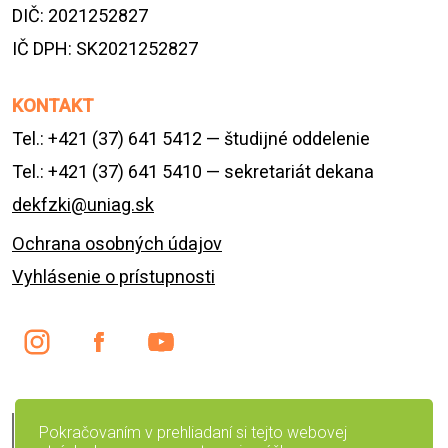
DIČ: 2021252827
IČ DPH: SK2021252827
KONTAKT
Tel.: +421 (37) 641 5412 — študijné oddelenie
Tel.: +421 (37) 641 5410 — sekretariát dekana
dekfzki@uniag.sk
Ochrana osobných údajov
Vyhlásenie o prístupnosti
English version
Pokračovaním v prehliadaní si tejto webovej