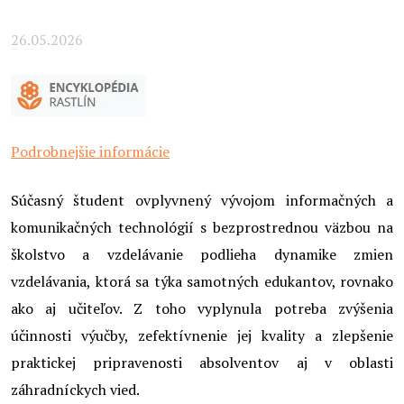
26.05.2026
Podrobnejšie informácie
Súčasný študent ovplyvnený vývojom informačných a
komunikačných technológií s bezprostrednou väzbou na
školstvo a vzdelávanie podlieha dynamike zmien
vzdelávania, ktorá sa týka samotných edukantov, rovnako
ako aj učiteľov. Z toho vyplynula potreba zvýšenia
účinnosti výučby, zefektívnenie jej kvality a zlepšenie
praktickej pripravenosti absolventov aj v oblasti
záhradníckych vied.