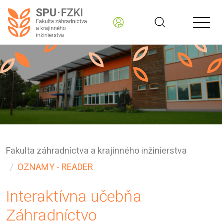
Fakulta záhradníctva a krajinného inžinierstva
OZNAMY - READER
Interaktívna učebňa
Záhradníctvo