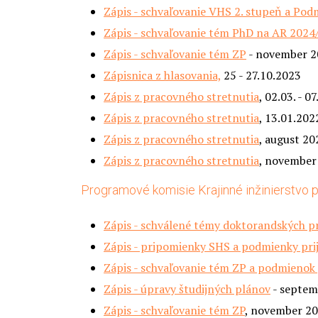
Zápis - schvaľovanie VHS 2. stupeň a Pod
Zápis - schvaľovanie tém PhD na AR 2024
Zápis - schvaľovanie tém ZP
- november 2
Zápisnica z hlasovania,
25 - 27.10.2023
Zápis z pracovného stretnutia
, 02.03. - 0
Zápis z pracovného stretnutia
, 13.01.202
Zápis z pracovného stretnutia
, august 20
Zápis z pracovného stretnutia
, november
Programové komisie Krajinné inžinierstvo pre
Zápis - schválené témy doktorandských 
Zápis - pripomienky SHS a podmienky prija
Zápis - schvaľovanie tém ZP a podmienok p
Zápis - úpravy študijných plánov
- septem
Zápis - schvaľovanie tém ZP
, november 2