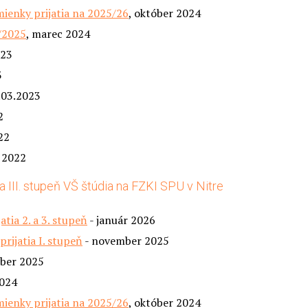
mienky prijatia na 2025/26
, október 2024
/2025
, marec 2024
023
3
7.03.2023
2
22
 2022
a III. stupeň VŠ štúdia na FZKI SPU v Nitre
tia 2. a 3. stupeň
- január 2026
rijatia I. stupeň
- november 2025
ber 2025
024
mienky prijatia na 2025/26
, október 2024