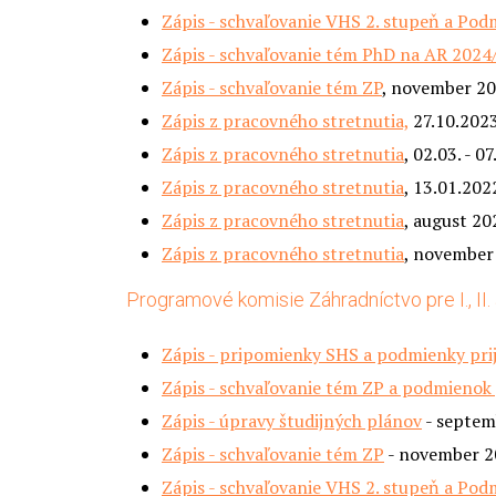
Zápis - schvaľovanie VHS 2. stupeň a Pod
Zápis - schvaľovanie tém PhD na AR 2024
Zápis - schvaľovanie tém ZP
, november 2
Zápis z pracovného stretnutia,
27.10.202
Zápis z pracovného stretnutia
, 02.03. - 0
Zápis z pracovného stretnutia
, 13.01.202
Zápis z pracovného stretnutia
, august 20
Zápis z pracovného stretnutia
, november
Programové komisie Záhradníctvo pre I., II. 
Zápis - pripomienky SHS a podmienky prija
Zápis - schvaľovanie tém ZP a podmienok p
Zápis - úpravy študijných plánov
- septem
Zápis - schvaľovanie tém ZP
- november 2
Zápis - schvaľovanie VHS 2. stupeň a Pod