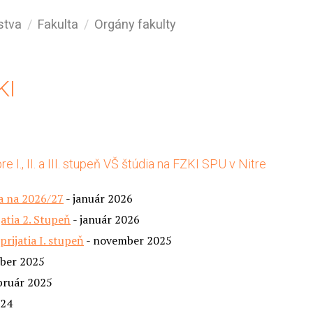
stva
Fakulta
Orgány fakulty
KI
 I., II. a III. stupeň VŠ štúdia na FZKI SPU v Nitre
ia na 2026/27
- január 2026
atia 2. Stupeň
- január 2026
rijatia I. stupeň
- november 2025
ber 2025
bruár 2025
024