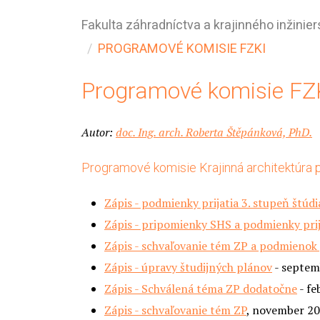
Fakulta záhradníctva a krajinného inžinier
PROGRAMOVÉ KOMISIE FZKI
Programové komisie FZ
Autor:
doc. Ing. arch. Roberta Štěpánková, PhD.
Programové komisie Krajinná architektúra pre
Zápis - podmienky prijatia 3. stupeň štúd
Zápis - pripomienky SHS a podmienky prij
Zápis - schvaľovanie tém ZP a podmienok p
Zápis - úpravy študijných plánov
- septem
Zápis - Schválená téma ZP dodatočne
- fe
Zápis - schvaľovanie tém ZP
, november 2