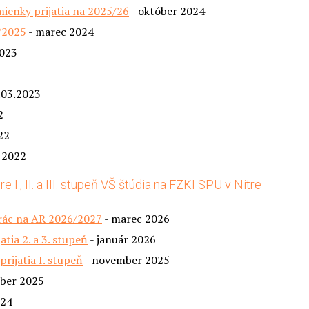
mienky prijatia na 2025/26
- október 2024
/2025
- marec 2024
023
7.03.2023
2
22
 2022
 I., II. a III. stupeň VŠ štúdia na FZKI SPU v Nitre
prác na AR 2026/2027
- marec 2026
tia 2. a 3. stupeň
- január 2026
rijatia I. stupeň
- november 2025
ber 2025
024