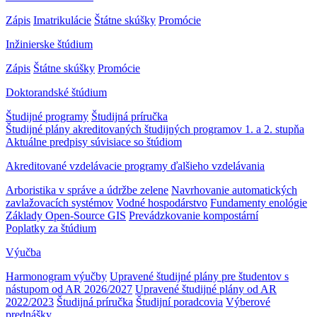
Zápis
Imatrikulácie
Štátne skúšky
Promócie
Inžinierske štúdium
Zápis
Štátne skúšky
Promócie
Doktorandské štúdium
Študijné programy
Študijná príručka
Študijné plány akreditovaných študijných programov 1. a 2. stupňa
Aktuálne predpisy súvisiace so štúdiom
Akreditované vzdelávacie programy ďalšieho vzdelávania
Arboristika v správe a údržbe zelene
Navrhovanie automatických
zavlažovacích systémov
Vodné hospodárstvo
Fundamenty enológie
Základy Open-Source GIS
Prevádzkovanie kompostární
Poplatky za štúdium
Výučba
Harmonogram výučby
Upravené študijné plány pre študentov s
nástupom od AR 2026/2027
Upravené študijné plány od AR
2022/2023
Študijná príručka
Študijní poradcovia
Výberové
prednášky