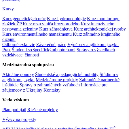
Kurzy
Kurz geodetických prác
Kurz hydropedológie
Kurz monitoringu
zložiek ŽP
Kurz rezu viniča hroznorodého
Kurz intenzívneho
pestovania zeleniny
Kurz záhradníctva
Kurz architektonickej tvorby
Kurz environmentálneho manažmentu
Kurz záhradno krajinného
dizajnu
Odborné exkurzie
Záverečné práce
Výučba v anglickom jazyku
Prax
Študenti so špecifickými potrebami
Správy o výsledkoch
vzdelávacej činnosti
Medzinárodná spolupráca
Aktuálne ponuky
Študentské a pedagogické mobility
Štúdium v
anglickom jazyku
Medzinárodné projekty
Zahraničné partnerské
inštitúcie
Správy o zahraničných vzťahoch
Informácie pre
záujemcov z Ukrajiny
Kontakty
Veda výskum
Plán podujatí
Riešené projekty
Výzvy na projekty