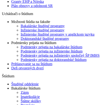
Granty EHP a Nórska
Plán obnovy a odolnosti SR
Uchádzači o štúdium
Možnosti štúdia na fakulte
Bakalárske študijné programy
Inžinierske študijné programy
Inžinierske študijné programy v anglickom jazyku
Doktorandské študijné programy
Podmienky prijatia na štúdium
Podmienky prijatia na bakalárske štúdium
Podmienky prijatia na inžinierske štúdium
Podmienky prijatia na inžiniersky spoločný ŠP IMHS
Podmienky prijatia na doktorandské štúdium
Prihlasovanie sa na štúdium
Deň otvorených dverí
Štúdium
Študijné oddelenie
Bakalárske štúdium
Zápis
Imatrikulácie
Štátne skúšky