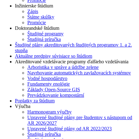
Promócie
Inžinierske štúdium
Zápis
Štátne skúšky
Promócie
Doktorandské štúdium
Študijné programy
Študijná príručka
Študijné plány akreditovaných študijných programov 1. a 2.
stupňa
Aktuálne predpisy súvisiace so štúdiom
Akreditované vzdelávacie programy ďalšieho vzdelávania
Arboristika v správe a údržbe zelene
Navrhovanie automatických zavlažovacích systémov
Vodné hospodárstvo
Fundamenty enológie
Základy Open-Source GIS
Prevádzkovanie kompostární
Poplatky za štúdium
Výučba
Harmonogram výučby
Upravené študijné plány pre študentov s nástupom od
AR 2026/2027
Upravené študijné plány od AR 2022/2023
Študijná príručka