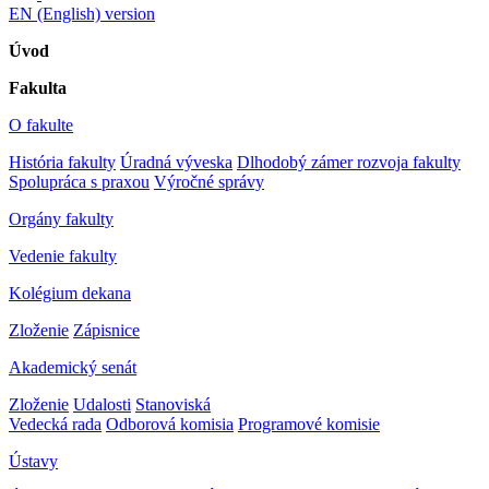
EN (English) version
Úvod
Fakulta
O fakulte
História fakulty
Úradná výveska
Dlhodobý zámer rozvoja fakulty
Spolupráca s praxou
Výročné správy
Orgány fakulty
Vedenie fakulty
Kolégium dekana
Zloženie
Zápisnice
Akademický senát
Zloženie
Udalosti
Stanoviská
Vedecká rada
Odborová komisia
Programové komisie
Ústavy