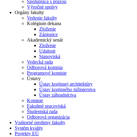
Spolupráca s praxou
Výročné správy
Orgány fakulty
Vedenie fakulty
Kolégium dekana
Zloženie
Zápisnice
Akademický senát
Zloženie
Udalosti
Stanoviská
Vedecká rada
Odborová komisia
Programové komisie
Ústavy
Ústav krajinnej architektúry
Ústav krajinného inžinierstva
Ústav záhradníctva
Komisie
Fakultné pracoviská
Študentská rada
Odborová organizácia
Vnútorné predpisy fakulty
Systém kvality
Projekty EÚ