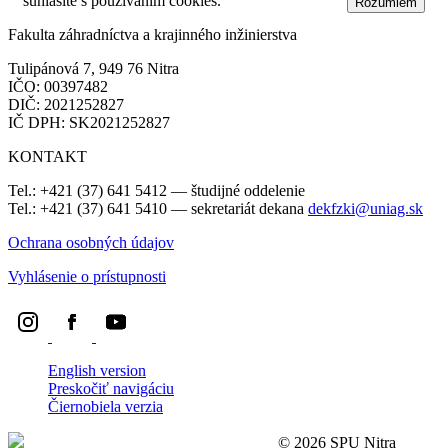
súhlasíte s používaním cookies.
Dozvedieť sa viac
Rozumiem
Fakulta záhradníctva a krajinného inžinierstva
Tulipánová 7, 949 76 Nitra
IČO: 00397482
DIČ: 2021252827
IČ DPH: SK2021252827
KONTAKT
Tel.: +421 (37) 641 5412 — študijné oddelenie
Tel.: +421 (37) 641 5410 — sekretariát dekana
dekfzki@uniag.sk
Ochrana osobných údajov
Vyhlásenie o prístupnosti
English version
Preskočiť navigáciu
Čiernobiela verzia
Ochrana osobných údajov (GDPR)
© 2026 SPU Nitra