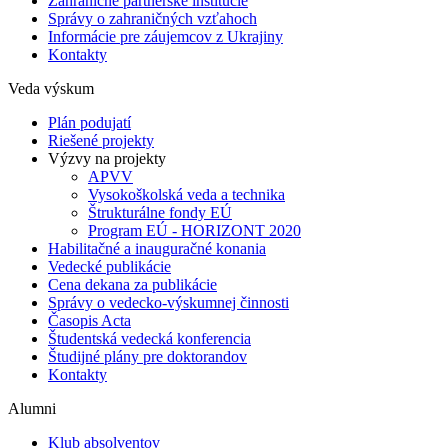
Zahraničné partnerské inštitúcie
Správy o zahraničných vzťahoch
Informácie pre záujemcov z Ukrajiny
Kontakty
Veda výskum
Plán podujatí
Riešené projekty
Výzvy na projekty
APVV
Vysokoškolská veda a technika
Štrukturálne fondy EÚ
Program EÚ - HORIZONT 2020
Habilitačné a inauguračné konania
Vedecké publikácie
Cena dekana za publikácie
Správy o vedecko-výskumnej činnosti
Časopis Acta
Študentská vedecká konferencia
Študijné plány pre doktorandov
Kontakty
Alumni
Klub absolventov