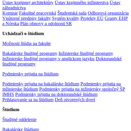
Ústav krajinnej architektúry
Ústav krajinného inžinierstva
Ústav
záhradníctva
Komisie
Fakultné pracoviská
Študentská rada
Odborová organizácia
Vnútorné predpisy fakulty
Systém kvality
Projekty EÚ
Granty EHP
a Nórska
Plán obnovy a odolnosti SR
Uchádzači o štúdium
Možnosti štúdia na fakulte
Bakalárske študijné programy
Inžinierske študijné programy
Inžinierske študijné programy v anglickom jazyku
Doktorandské
študijné programy
Podmienky prijatia na štúdium
Podmienky prijatia na bakalárske štúdium
Podmienky prijatia na
inžinierske štúdium
Podmienky prijatia na inžiniersky spoločný ŠP
IMHS
Podmienky prijatia na doktorandské štúdium
Prihlasovanie sa na štúdium
Deň otvorených dverí
Štúdium
Študijné oddelenie
Bakalárske štúdium