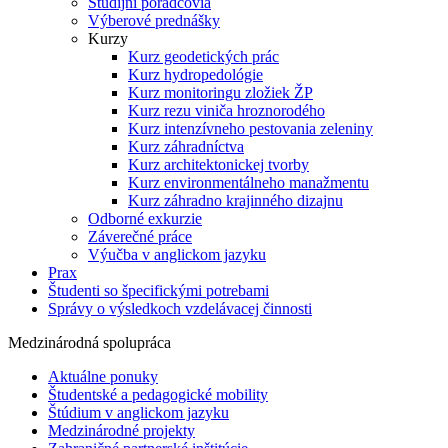
Študijní poradcovia
Výberové prednášky
Kurzy
Kurz geodetických prác
Kurz hydropedológie
Kurz monitoringu zložiek ŽP
Kurz rezu viniča hroznorodého
Kurz intenzívneho pestovania zeleniny
Kurz záhradníctva
Kurz architektonickej tvorby
Kurz environmentálneho manažmentu
Kurz záhradno krajinného dizajnu
Odborné exkurzie
Záverečné práce
Výučba v anglickom jazyku
Prax
Študenti so špecifickými potrebami
Správy o výsledkoch vzdelávacej činnosti
Medzinárodná spolupráca
Aktuálne ponuky
Študentské a pedagogické mobility
Štúdium v anglickom jazyku
Medzinárodné projekty