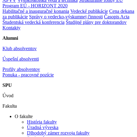
APVV
Vysokoškolská veda a technika
Štrukturálne fondy EÚ
Program EÚ - HORIZONT 2020
Habilitačné a inauguračné konania
Vedecké publikácie
Cena dekana
za publikácie
Správy o vedecko-výskumnej činnosti
Časopis Acta
Študentská vedecká konferencia
Študijné plány pre doktorandov
Kontakty
Alumni
Klub absolventov
Úspešní absolventi
Profily absolventov
Ponuka - pracovné pozície
SPU
Úvod
Fakulta
O fakulte
História fakulty
Úradná výveska
Dlhodobý zámer rozvoja fakulty