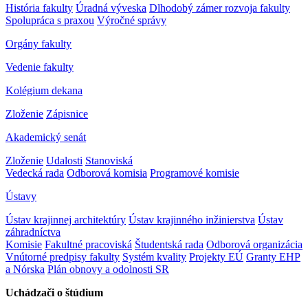
História fakulty
Úradná výveska
Dlhodobý zámer rozvoja fakulty
Spolupráca s praxou
Výročné správy
Orgány fakulty
Vedenie fakulty
Kolégium dekana
Zloženie
Zápisnice
Akademický senát
Zloženie
Udalosti
Stanoviská
Vedecká rada
Odborová komisia
Programové komisie
Ústavy
Ústav krajinnej architektúry
Ústav krajinného inžinierstva
Ústav
záhradníctva
Komisie
Fakultné pracoviská
Študentská rada
Odborová organizácia
Vnútorné predpisy fakulty
Systém kvality
Projekty EÚ
Granty EHP
a Nórska
Plán obnovy a odolnosti SR
Uchádzači o štúdium