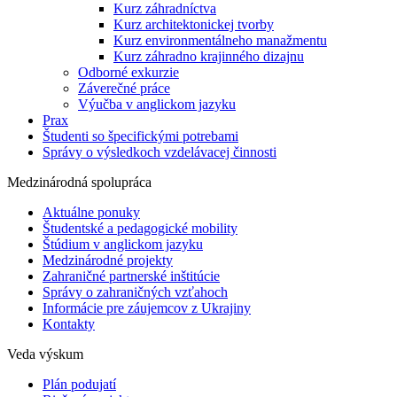
Kurz záhradníctva
Kurz architektonickej tvorby
Kurz environmentálneho manažmentu
Kurz záhradno krajinného dizajnu
Odborné exkurzie
Záverečné práce
Výučba v anglickom jazyku
Prax
Študenti so špecifickými potrebami
Správy o výsledkoch vzdelávacej činnosti
Medzinárodná spolupráca
Aktuálne ponuky
Študentské a pedagogické mobility
Štúdium v anglickom jazyku
Medzinárodné projekty
Zahraničné partnerské inštitúcie
Správy o zahraničných vzťahoch
Informácie pre záujemcov z Ukrajiny
Kontakty
Veda výskum
Plán podujatí