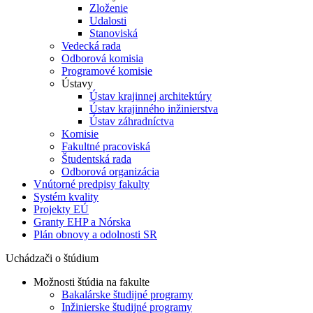
Zloženie
Udalosti
Stanoviská
Vedecká rada
Odborová komisia
Programové komisie
Ústavy
Ústav krajinnej architektúry
Ústav krajinného inžinierstva
Ústav záhradníctva
Komisie
Fakultné pracoviská
Študentská rada
Odborová organizácia
Vnútorné predpisy fakulty
Systém kvality
Projekty EÚ
Granty EHP a Nórska
Plán obnovy a odolnosti SR
Uchádzači o štúdium
Možnosti štúdia na fakulte
Bakalárske študijné programy
Inžinierske študijné programy