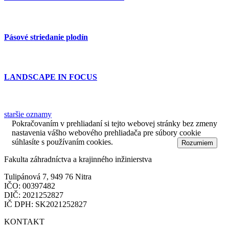
Pásové striedanie plodín
LANDSCAPE IN FOCUS
staršie oznamy
Pokračovaním v prehliadaní si tejto webovej stránky bez zmeny
nastavenia vášho webového prehliadača pre súbory cookie
súhlasíte s používaním cookies.
Dozvedieť sa viac
Rozumiem
Fakulta záhradníctva a krajinného inžinierstva
Tulipánová 7, 949 76 Nitra
IČO: 00397482
DIČ: 2021252827
IČ DPH: SK2021252827
KONTAKT