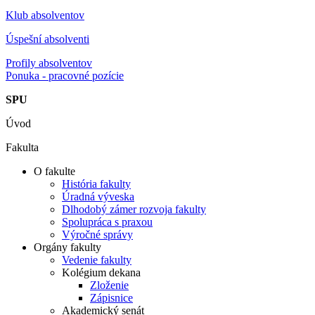
Klub absolventov
Úspešní absolventi
Profily absolventov
Ponuka - pracovné pozície
SPU
Úvod
Fakulta
O fakulte
História fakulty
Úradná výveska
Dlhodobý zámer rozvoja fakulty
Spolupráca s praxou
Výročné správy
Orgány fakulty
Vedenie fakulty
Kolégium dekana
Zloženie
Zápisnice
Akademický senát