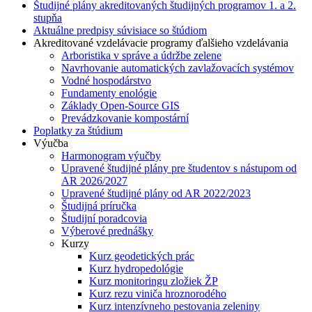
Študijné plány akreditovaných študijných programov 1. a 2.
stupňa
Aktuálne predpisy súvisiace so štúdiom
Akreditované vzdelávacie programy ďalšieho vzdelávania
Arboristika v správe a údržbe zelene
Navrhovanie automatických zavlažovacích systémov
Vodné hospodárstvo
Fundamenty enológie
Základy Open-Source GIS
Prevádzkovanie kompostární
Poplatky za štúdium
Výučba
Harmonogram výučby
Upravené študijné plány pre študentov s nástupom od
AR 2026/2027
Upravené študijné plány od AR 2022/2023
Študijná príručka
Študijní poradcovia
Výberové prednášky
Kurzy
Kurz geodetických prác
Kurz hydropedológie
Kurz monitoringu zložiek ŽP
Kurz rezu viniča hroznorodého
Kurz intenzívneho pestovania zeleniny