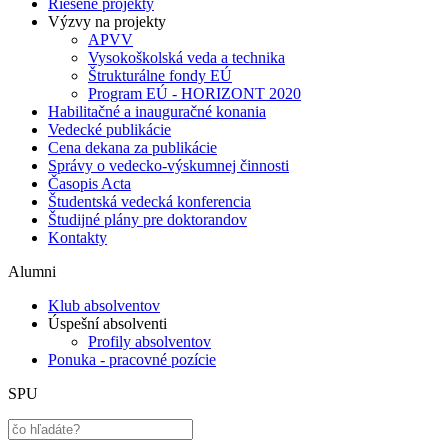
Riešené projekty
Výzvy na projekty
APVV
Vysokoškolská veda a technika
Štrukturálne fondy EÚ
Program EÚ - HORIZONT 2020
Habilitačné a inauguračné konania
Vedecké publikácie
Cena dekana za publikácie
Správy o vedecko-výskumnej činnosti
Časopis Acta
Študentská vedecká konferencia
Študijné plány pre doktorandov
Kontakty
Alumni
Klub absolventov
Úspešní absolventi
Profily absolventov
Ponuka - pracovné pozície
SPU