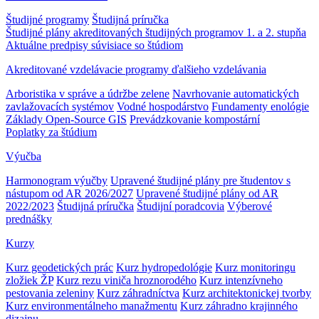
Študijné programy
Študijná príručka
Študijné plány akreditovaných študijných programov 1. a 2. stupňa
Aktuálne predpisy súvisiace so štúdiom
Akreditované vzdelávacie programy ďalšieho vzdelávania
Arboristika v správe a údržbe zelene
Navrhovanie automatických
zavlažovacích systémov
Vodné hospodárstvo
Fundamenty enológie
Základy Open-Source GIS
Prevádzkovanie kompostární
Poplatky za štúdium
Výučba
Harmonogram výučby
Upravené študijné plány pre študentov s
nástupom od AR 2026/2027
Upravené študijné plány od AR
2022/2023
Študijná príručka
Študijní poradcovia
Výberové
prednášky
Kurzy
Kurz geodetických prác
Kurz hydropedológie
Kurz monitoringu
zložiek ŽP
Kurz rezu viniča hroznorodého
Kurz intenzívneho
pestovania zeleniny
Kurz záhradníctva
Kurz architektonickej tvorby
Kurz environmentálneho manažmentu
Kurz záhradno krajinného
dizajnu