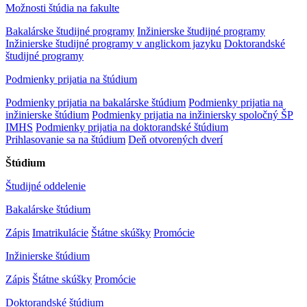
Možnosti štúdia na fakulte
Bakalárske študijné programy
Inžinierske študijné programy
Inžinierske študijné programy v anglickom jazyku
Doktorandské
študijné programy
Podmienky prijatia na štúdium
Podmienky prijatia na bakalárske štúdium
Podmienky prijatia na
inžinierske štúdium
Podmienky prijatia na inžiniersky spoločný ŠP
IMHS
Podmienky prijatia na doktorandské štúdium
Prihlasovanie sa na štúdium
Deň otvorených dverí
Štúdium
Študijné oddelenie
Bakalárske štúdium
Zápis
Imatrikulácie
Štátne skúšky
Promócie
Inžinierske štúdium
Zápis
Štátne skúšky
Promócie
Doktorandské štúdium