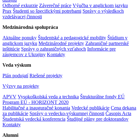
Odborné exkurzie
Záverečné práce
Výučba v anglickom jazyku
Prax
Študenti so špecifickými potrebami
Správy o výsledkoch
vzdelávacej činnosti
Medzinárodná spolupráca
Aktuálne ponuky
Študentské a pedagogické mobility
Štúdium v
anglickom jazyku
Medzinárodné projekty
Zahraničné partnerské
inštitúcie
Správy o zahraničných vzťahoch
Informácie pre
záujemcov z Ukrajiny
Kontakty
Veda výskum
Plán podujatí
Riešené projekty
Výzvy na projekty
APVV
Vysokoškolská veda a technika
Štrukturálne fondy EÚ
Program EÚ - HORIZONT 2020
Habilitačné a inauguračné konania
Vedecké publikácie
Cena dekana
za publikácie
Správy o vedecko-výskumnej činnosti
Časopis Acta
Študentská vedecká konferencia
Študijné plány pre doktorandov
Kontakty
Alumni