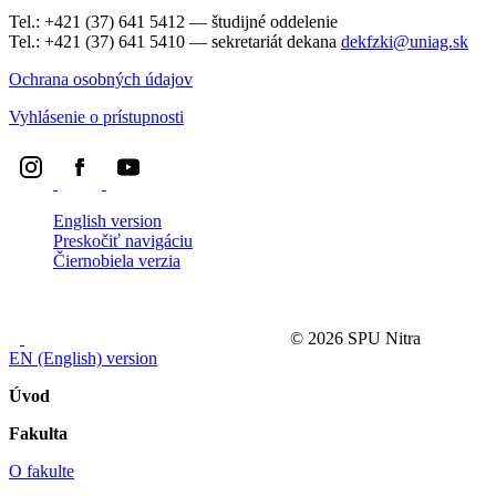
Tel.: +421 (37) 641 5412 — študijné oddelenie
Tel.: +421 (37) 641 5410 — sekretariát dekana
dekfzki@uniag.sk
Ochrana osobných údajov
Vyhlásenie o prístupnosti
English version
Preskočiť navigáciu
Čiernobiela verzia
Ochrana osobných údajov (GDPR)
© 2026 SPU Nitra
EN (English) version
Úvod
Fakulta
O fakulte