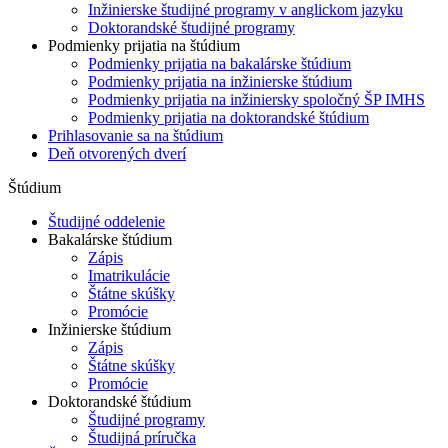
Inžinierske študijné programy v anglickom jazyku
Doktorandské študijné programy
Podmienky prijatia na štúdium
Podmienky prijatia na bakalárske štúdium
Podmienky prijatia na inžinierske štúdium
Podmienky prijatia na inžiniersky spoločný ŠP IMHS
Podmienky prijatia na doktorandské štúdium
Prihlasovanie sa na štúdium
Deň otvorených dverí
Štúdium
Študijné oddelenie
Bakalárske štúdium
Zápis
Imatrikulácie
Štátne skúšky
Promócie
Inžinierske štúdium
Zápis
Štátne skúšky
Promócie
Doktorandské štúdium
Študijné programy
Študijná príručka