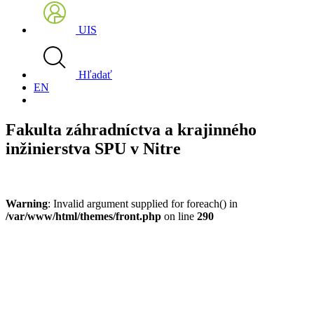
UIS
Hľadať
EN
Fakulta záhradníctva a krajinného
inžinierstva SPU v Nitre
Warning
: Invalid argument supplied for foreach() in
/var/www/html/themes/front.php
on line
290